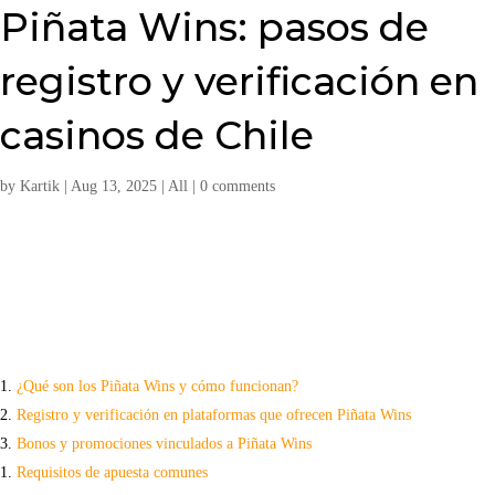
Piñata Wins: pasos de
registro y verificación en
casinos de Chile
by
Kartik
|
Aug 13, 2025
|
All
|
0 comments
¿Qué son los Piñata Wins y cómo funcionan?
Registro y verificación en plataformas que ofrecen Piñata Wins
Bonos y promociones vinculados a Piñata Wins
Requisitos de apuesta comunes