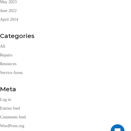
May 2023
June 2022
April 2014
Categories
All
Repairs
Resources
Service Areas
Meta
Log in
Entries feed
Comments feed
WordPress.org