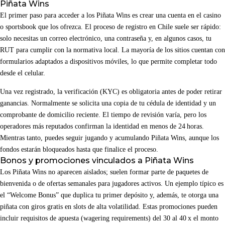
Piñata Wins
El primer paso para acceder a los Piñata Wins es crear una cuenta en el casino
o sportsbook que los ofrezca. El proceso de registro en Chile suele ser rápido:
solo necesitas un correo electrónico, una contraseña y, en algunos casos, tu
RUT para cumplir con la normativa local. La mayoría de los sitios cuentan con
formularios adaptados a dispositivos móviles, lo que permite completar todo
desde el celular.
Una vez registrado, la verificación (KYC) es obligatoria antes de poder retirar
ganancias. Normalmente se solicita una copia de tu cédula de identidad y un
comprobante de domicilio reciente. El tiempo de revisión varía, pero los
operadores más reputados confirman la identidad en menos de 24 horas.
Mientras tanto, puedes seguir jugando y acumulando Piñata Wins, aunque los
fondos estarán bloqueados hasta que finalice el proceso.
Bonos y promociones vinculados a Piñata Wins
Los Piñata Wins no aparecen aislados; suelen formar parte de paquetes de
bienvenida o de ofertas semanales para jugadores activos. Un ejemplo típico es
el “Welcome Bonus” que duplica tu primer depósito y, además, te otorga una
piñata con giros gratis en slots de alta volatilidad. Estas promociones pueden
incluir requisitos de apuesta (wagering requirements) del 30 al 40 x el monto