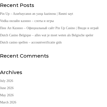
Recent Posts
Pin Up – Azərbaycanın ən yaxşı kazinosu | Rəsmi sayt
Vodka онлайн казино – слоты и игры
Пин Ап Казино – Официальный сайт Pin Up Casino | Входи и играй
Dutch Casino Belgique – alles wat je moet weten als Belgische speler
Dutch casino spellen – accountverificatie gids
Recent Comments
Archives
July 2026
June 2026
May 2026
March 2026