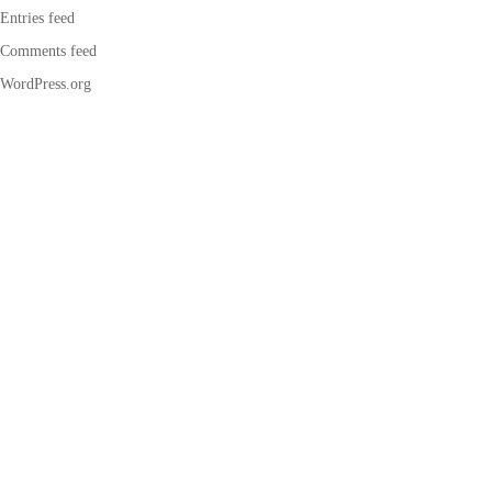
Entries feed
Comments feed
WordPress.org