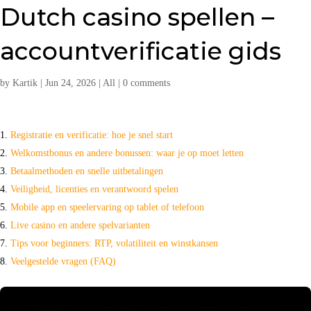
Dutch casino spellen –
accountverificatie gids
by
Kartik
|
Jun 24, 2026
|
All
|
0 comments
Registratie en verificatie: hoe je snel start
Welkomstbonus en andere bonussen: waar je op moet letten
Betaalmethoden en snelle uitbetalingen
Veiligheid, licenties en verantwoord spelen
Mobile app en speelervaring op tablet of telefoon
Live casino en andere spelvarianten
Tips voor beginners: RTP, volatiliteit en winstkansen
Veelgestelde vragen (FAQ)