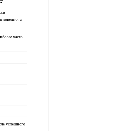
е
ьки
мгновенно, а
иболее часто
сле успешного