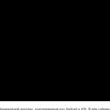
букмекерской конторы, адаптированная под Android и iOS. В нём собран