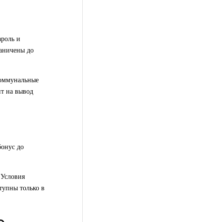
ароль и
раничены до
коммунальные
ит на вывод
бонус до
 Условия
тупны только в