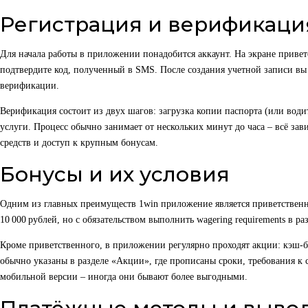
Регистрация и верификаци
Для начала работы в приложении понадобится аккаунт. На экране приве
подтвердите код, полученный в SMS. После создания учетной записи вы
верификации.
Верификация состоит из двух шагов: загрузка копии паспорта (или води
услуги. Процесс обычно занимает от нескольких минут до часа – всё за
средств и доступ к крупным бонусам.
Бонусы и их условия
Одним из главных преимуществ 1win приложение является приветственн
10 000 рублей, но с обязательством выполнить wagering requirements в ра
Кроме приветственного, в приложении регулярно проходят акции: кэш‑б
обычно указаны в разделе «Акции», где прописаны сроки, требования к 
мобильной версии – иногда они бывают более выгодными.