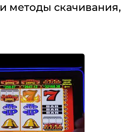
 и методы скачивания,