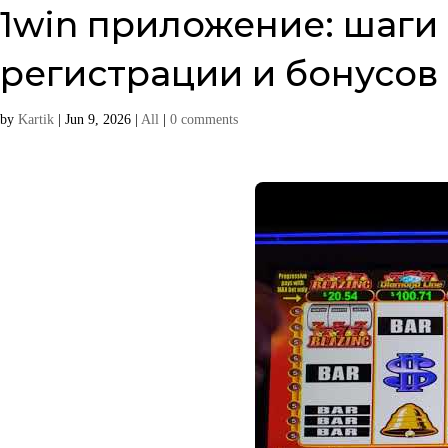
1win приложение: шаги
регистрации и бонусов
by
Kartik
|
Jun 9, 2026
|
All
|
0 comments