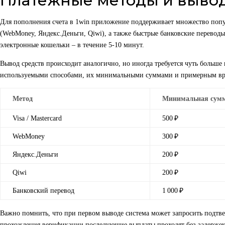
Платёжные методы и вывод
Для пополнения счета в 1win приложение поддерживает множество попул
(WebMoney, Яндекс.Деньги, Qiwi), а также быстрые банковские переводы
электронные кошельки – в течение 5‑10 минут.
Вывод средств происходит аналогично, но иногда требуется чуть больше
используемыми способами, их минимальными суммами и примерным вр
Метод
Минимальная сум
Visa / Mastercard
500 ₽
WebMoney
300 ₽
Яндекс.Деньги
200 ₽
Qiwi
200 ₽
Банковский перевод
1 000 ₽
Важно помнить, что при первом выводе система может запросить подтв
прохождения верификации последующие выплаты проходят без задержек