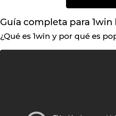
Guía completa para 1win
¿Qué es 1win y por qué es p