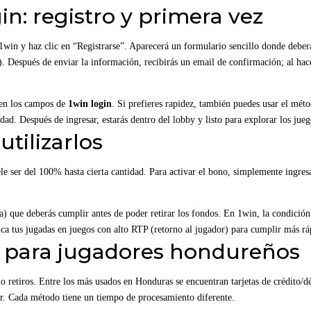
gin: registro y primera vez
 1win y haz clic en “Registrarse”. Aparecerá un formulario sencillo donde deberá
). Después de enviar la información, recibirás un email de confirmación; al hace
a en los campos de
1win login
. Si prefieres rapidez, también puedes usar el méto
d. Después de ingresar, estarás dentro del lobby y listo para explorar los jueg
tilizarlos
e ser del 100% hasta cierta cantidad. Para activar el bono, simplemente ingres
a) que deberás cumplir antes de poder retirar los fondos. En 1win, la condición 
fica tus jugadas en juegos con alto RTP (retorno al jugador) para cumplir más rá
s para jugadores hondureños
 retiros. Entre los más usados en Honduras se encuentran tarjetas de crédito/dé
er. Cada método tiene un tiempo de procesamiento diferente.