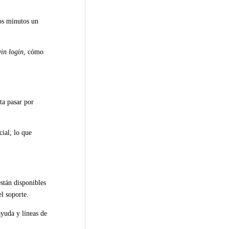
cos minutos un
in login
, cómo
ta pasar por
ial, lo que
stán disponibles
el soporte.
yuda y líneas de