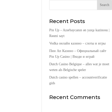
Recent Posts
Pin Up – Azərbaycanın ən yaxşı kazinosu |
Rəsmi sayt
Vodka онлайн казино – слоты и игры
Пин Ап Казино – Официальный сайт
Pin Up Casino | Входи и играй
Dutch Casino Belgique – alles wat je moet
weten als Belgische speler
Dutch casino spellen – accountverificatie
gids
Recent Comments