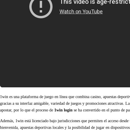
1win es una plataforma de juego en línea que combina casino, apuestas deporti
gracias a su interfaz amigable, variedad de juegos y promociones atractivas. L
apostar, por lo que el proceso de
1win login
se ha convertido en el punto de par
Además, 1win está licenciado bajo jurisdicciones que permiten el acceso desde
bienvenida, apuestas deportivas locales y la posibilidad de jugar en dispositiv