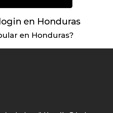
 login en Honduras
opular en Honduras?