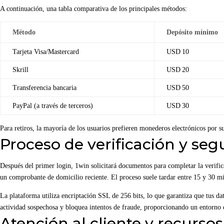
A continuación, una tabla comparativa de los principales métodos:
Método
Depósito mínimo
Tarjeta Visa/Mastercard
USD 10
Skrill
USD 20
Transferencia bancaria
USD 50
PayPal (a través de terceros)
USD 30
Para retiros, la mayoría de los usuarios prefieren monederos electrónicos por s
Proceso de verificación y seg
Después del primer login, 1win solicitará documentos para completar la verifi
un comprobante de domicilio reciente. El proceso suele tardar entre 15 y 30 min
La plataforma utiliza encriptación SSL de 256 bits, lo que garantiza que tus d
actividad sospechosa y bloquea intentos de fraude, proporcionando un entorno 
Atención al cliente y recurso