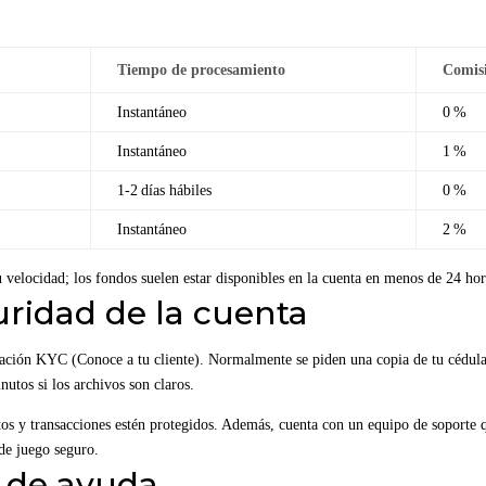
Tiempo de procesamiento
Comis
Instantáneo
0 %
Instantáneo
1 %
1‑2 días hábiles
0 %
Instantáneo
2 %
u velocidad; los fondos suelen estar disponibles en la cuenta en menos de 24 hor
uridad de la cuenta
cación KYC (Conoce a tu cliente). Normalmente se piden una copia de tu cédula
utos si los archivos son claros.
atos y transacciones estén protegidos. Además, cuenta con un equipo de soporte
de juego seguro.
s de ayuda