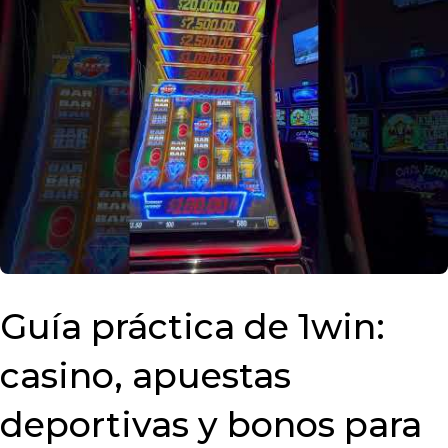
Guía práctica de 1win:
casino, apuestas
deportivas y bonos para