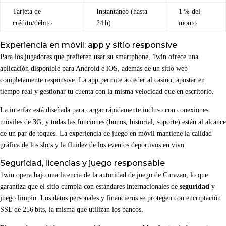
Tarjeta de
Instantáneo (hasta
1 % del
crédito/débito
24 h)
monto
Experiencia en móvil: app y sitio responsive
Para los jugadores que prefieren usar su smartphone, 1win ofrece una
aplicación disponible para Android e iOS, además de un sitio web
completamente responsive. La app permite acceder al casino, apostar en
tiempo real y gestionar tu cuenta con la misma velocidad que en escritorio.
La interfaz está diseñada para cargar rápidamente incluso con conexiones
móviles de 3G, y todas las funciones (bonos, historial, soporte) están al alcance
de un par de toques. La experiencia de juego en móvil mantiene la calidad
gráfica de los slots y la fluidez de los eventos deportivos en vivo.
Seguridad, licencias y juego responsable
1win opera bajo una licencia de la autoridad de juego de Curazao, lo que
garantiza que el sitio cumpla con estándares internacionales de
seguridad
y
juego limpio. Los datos personales y financieros se protegen con encriptación
SSL de 256 bits, la misma que utilizan los bancos.