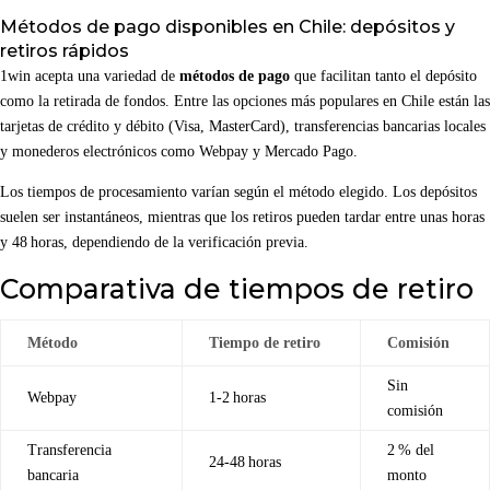
Métodos de pago disponibles en Chile: depósitos y
retiros rápidos
1win acepta una variedad de
métodos de pago
que facilitan tanto el depósito
como la retirada de fondos. Entre las opciones más populares en Chile están las
tarjetas de crédito y débito (Visa, MasterCard), transferencias bancarias locales
y monederos electrónicos como Webpay y Mercado Pago.
Los tiempos de procesamiento varían según el método elegido. Los depósitos
suelen ser instantáneos, mientras que los retiros pueden tardar entre unas horas
y 48 horas, dependiendo de la verificación previa.
Comparativa de tiempos de retiro
Método
Tiempo de retiro
Comisión
Sin
Webpay
1‑2 horas
comisión
Transferencia
2 % del
24‑48 horas
bancaria
monto