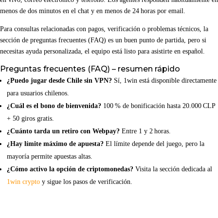
menos de dos minutos en el chat y en menos de 24 horas por email.
Para consultas relacionadas con pagos, verificación o problemas técnicos, la
sección de preguntas frecuentes (FAQ) es un buen punto de partida, pero si
necesitas ayuda personalizada, el equipo está listo para asistirte en español.
Preguntas frecuentes (FAQ) – resumen rápido
¿Puedo jugar desde Chile sin VPN?
Sí, 1win está disponible directamente
para usuarios chilenos.
¿Cuál es el bono de bienvenida?
100 % de bonificación hasta 20.000 CLP
+ 50 giros gratis.
¿Cuánto tarda un retiro con Webpay?
Entre 1 y 2 horas.
¿Hay límite máximo de apuesta?
El límite depende del juego, pero la
mayoría permite apuestas altas.
¿Cómo activo la opción de criptomonedas?
Visita la sección dedicada al
1win crypto
y sigue los pasos de verificación.