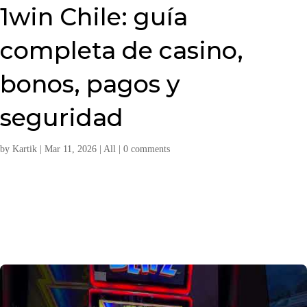
1win Chile: guía
completa de casino,
bonos, pagos y
seguridad
by
Kartik
|
Mar 11, 2026
|
All
|
0 comments