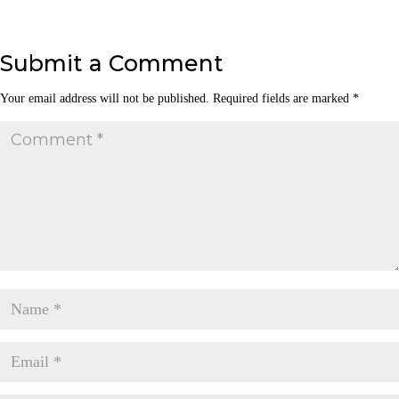
Submit a Comment
Your email address will not be published.
Required fields are marked
*