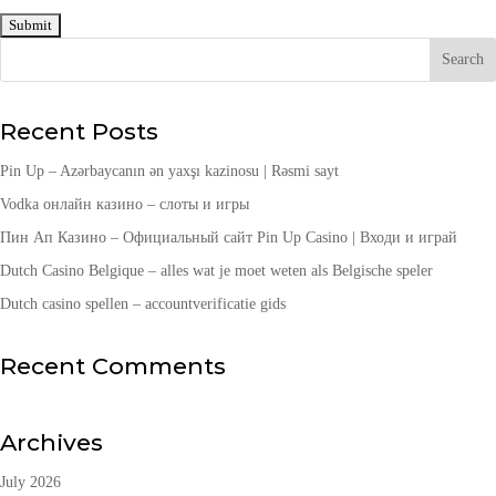
Recent Posts
Pin Up – Azərbaycanın ən yaxşı kazinosu | Rəsmi sayt
Vodka онлайн казино – слоты и игры
Пин Ап Казино – Официальный сайт Pin Up Casino | Входи и играй
Dutch Casino Belgique – alles wat je moet weten als Belgische speler
Dutch casino spellen – accountverificatie gids
Recent Comments
Archives
July 2026