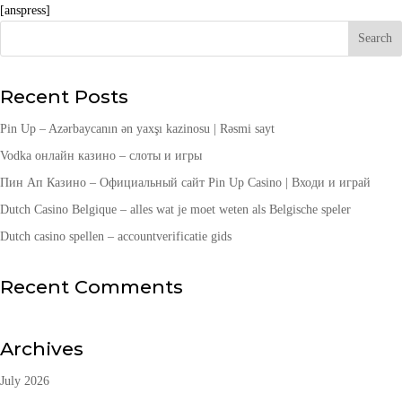
[anspress]
Recent Posts
Pin Up – Azərbaycanın ən yaxşı kazinosu | Rəsmi sayt
Vodka онлайн казино – слоты и игры
Пин Ап Казино – Официальный сайт Pin Up Casino | Входи и играй
Dutch Casino Belgique – alles wat je moet weten als Belgische speler
Dutch casino spellen – accountverificatie gids
Recent Comments
Archives
July 2026